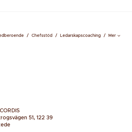
medberoende
Chefsstöd
Ledarskapscoaching
Mer
 CORDIS
krogsvägen 51, 122 39
kede